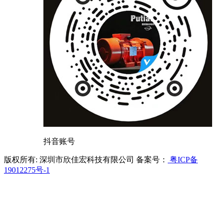
抖音账号
版权所有: 深圳市欣佳宏科技有限公司 备案号：
粤ICP备
19012275号-1