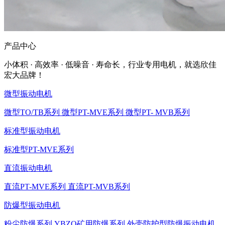
产品中心
小体积 · 高效率 · 低噪音 · 寿命长，行业专用电机，就选欣佳
宏大品牌！
微型振动电机
微型TO/TB系列
微型PT-MVE系列
微型PT- MVB系列
标准型振动电机
标准型PT-MVE系列
直流振动电机
直流PT-MVE系列
直流PT-MVB系列
防爆型振动电机
粉尘防爆系列
YBZQ矿用防爆系列
外壳防护型防爆振动电机